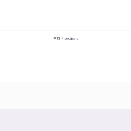
首頁
關於靜
會館特色
服務
主頁
/
sections