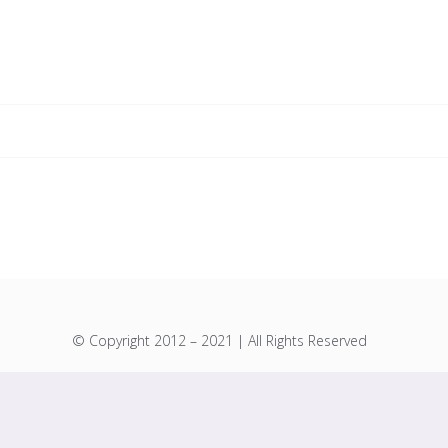
Skip
to
content
© Copyright 2012 – 2021 | All Rights Reserved