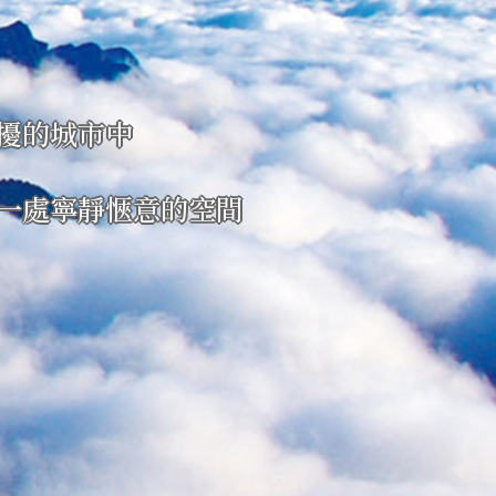
擾的城市中
一處寧靜愜意的空間