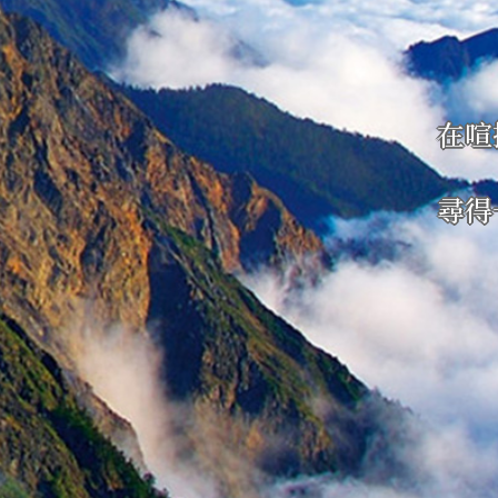
在喧
尋得